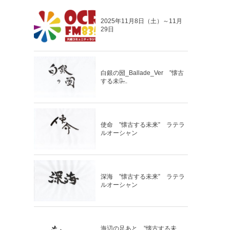
2025年11月8日（土）～11月
29日
白銀の圀_Ballade_Ver ”懐古
する未来̶...
使命 ”懐古する未来” ラテラ
ルオーシャン
深海 ”懐古する未来” ラテラ
ルオーシャン
海辺の足あと ”懐古する未