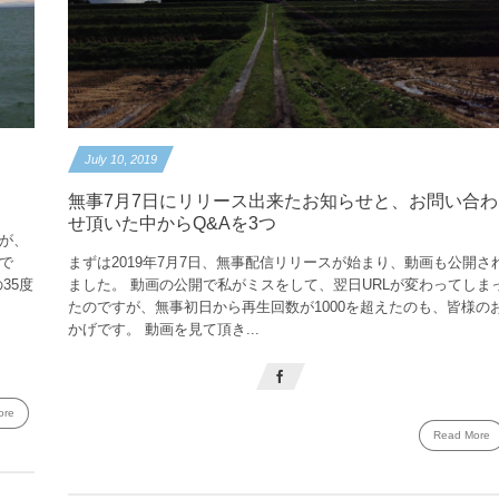
July
10
,
2019
無事7月7日にリリース出来たお知らせと、お問い合わ
せ頂いた中からQ&Aを3つ
すが、
で
まずは2019年7月7日、無事配信リリースが始まり、動画も公開さ
35度
ました。 動画の公開で私がミスをして、翌日URLが変わってしま
たのですが、無事初日から再生回数が1000を超えたのも、皆様の
かげです。 動画を見て頂き...
ore
Read More