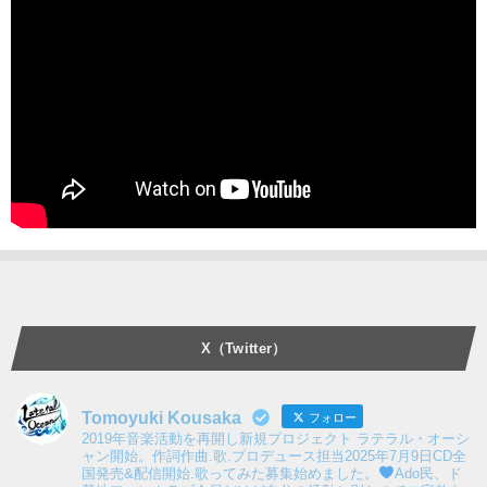
X（Twitter）
Tomoyuki Kousaka
フォロー
2019年音楽活動を再開し新規プロジェクト ラテラル・オーシ
ャン開始。作詞作曲.歌.プロデュース担当2025年7月9日CD全
国発売&配信開始.歌ってみた募集始めました。
Ado民、ド