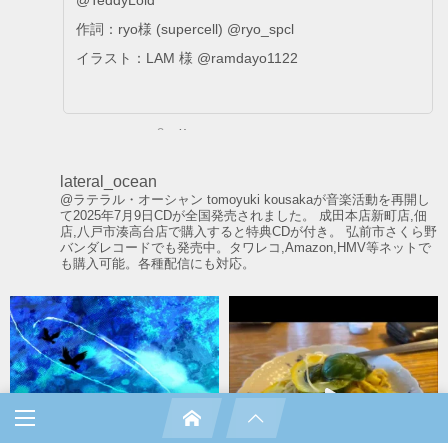
作詞：ryo様 (supercell) @ryo_spcl
イラスト：LAM 様 @ramdayo1122
2
X
lateral_ocean
Tomoyuki Kousaka
@ラテラル・オーシャン
tomoyuki kousakaが音楽活動を再開し
@tomokousaka
·
4 Aug.
て2025年7月9日CDが全国発売されました。
成田本店新町店,佃
8月8日に動画を投稿します。
店,八戸市湊高台店で購入すると特典CDが付き。
弘前市さくら野
バンダレコードでも発売中。タワレコ,Amazon,HMV等ネットで
も購入可能。各種配信にも対応。
ロックではあるものの、今までとは少し違った感じの曲に
なっているので、沢山の人に聴いてもらえたら嬉しいで
す。
もちろんメロディーにはかなりこだわっているのでお楽し
みに。
9
X