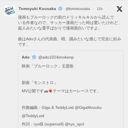
Tomoyuki Kousaka
@tomokousaka
·
11h
漫画もブルーロックの前のドリィキルキルから読んで
いる作者なので、サッカー漫画だった時は驚いたけれど、
超人みたいな選手ばかりで漫画面白いですよ。
曲はAdoさんの代表曲、唱、踊みたいな感じで完全に好み
です。
Ado
@ado1024imokenp
映画「ブルーロック」主題歌
新曲「モンストロ」
MV公開です
テーマはカーレースです。
作曲編曲：Giga & TeddyLoid @GigaMozuku
@TeddyLoid
作詞：ryo様 (supercell) @ryo_spcl