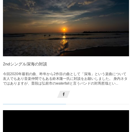
2ndシングル深海の対談
今回2020年最初の曲、昨年から2作目の曲として「深海」という楽曲について
友人でもあり音楽仲間でもある鈴木隆一氏に対談をお願いしました。 身内ネタ
ではありますが、普段は弘前市のwaterfallと言うバンドの対馬哲哉とい...