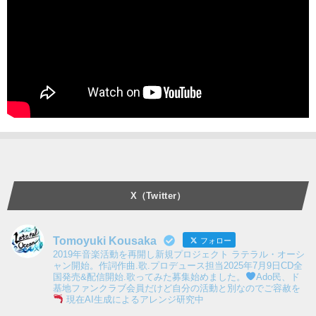
X（Twitter）
Tomoyuki Kousaka
フォロー
2019年音楽活動を再開し新規プロジェクト ラテラル・オーシ
ャン開始。作詞作曲.歌.プロデュース担当2025年7月9日CD全
国発売&配信開始.歌ってみた募集始めました。
Ado民、ド
基地ファンクラブ会員だけど自分の活動と別なのでご容赦を
現在AI生成によるアレンジ研究中