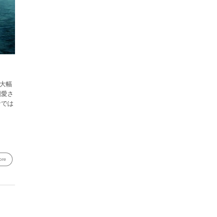
大幅
割愛さ
者では
ore