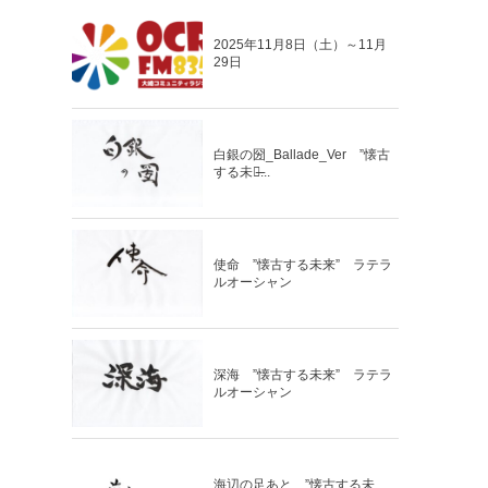
2025年11月8日（土）～11月
29日
白銀の圀_Ballade_Ver ”懐古
する未来̶...
使命 ”懐古する未来” ラテラ
ルオーシャン
深海 ”懐古する未来” ラテラ
ルオーシャン
海辺の足あと ”懐古する未