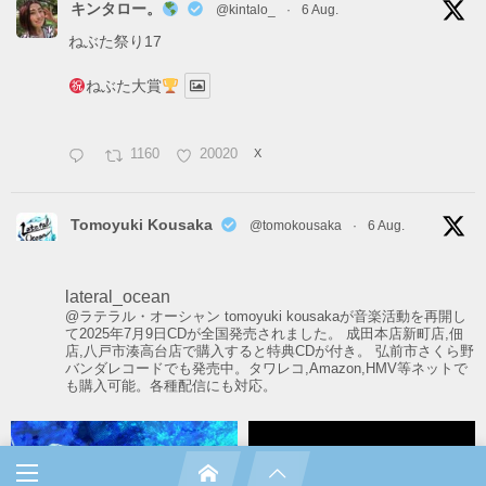
キンタロー。
@kintalo_
·
6 Aug.
ねぶた祭り17
ねぶた大賞
1160
20020
X
Tomoyuki Kousaka
@tomokousaka
·
6 Aug.
漫画もブルーロックの前のドリィキルキルから読んで
いる作者なので、サッカー漫画だった時は驚いたけれど、
lateral_ocean
超人みたいな選手ばかりで漫画面白いですよ。
@ラテラル・オーシャン
tomoyuki kousakaが音楽活動を再開し
て2025年7月9日CDが全国発売されました。
成田本店新町店,佃
曲はAdoさんの代表曲、唱、踊みたいな感じで完全に好み
店,八戸市湊高台店で購入すると特典CDが付き。
弘前市さくら野
です。
バンダレコードでも発売中。タワレコ,Amazon,HMV等ネットで
も購入可能。各種配信にも対応。
Ado
@ado1024imokenp
映画「ブルーロック」主題歌