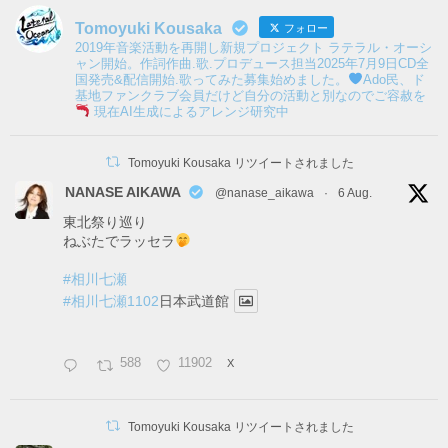
Tomoyuki Kousaka
フォロー
2019年音楽活動を再開し新規プロジェクト ラテラル・オーシ
ャン開始。作詞作曲.歌.プロデュース担当2025年7月9日CD全
国発売&配信開始.歌ってみた募集始めました。
Ado民、ド
基地ファンクラブ会員だけど自分の活動と別なのでご容赦を
現在AI生成によるアレンジ研究中
Tomoyuki Kousaka リツイートされました
NANASE AIKAWA
@nanase_aikawa
·
6 Aug.
東北祭り巡り
ねぶたでラッセラ
#相川七瀬
#相川七瀬1102
日本武道館
588
11902
X
Tomoyuki Kousaka リツイートされました