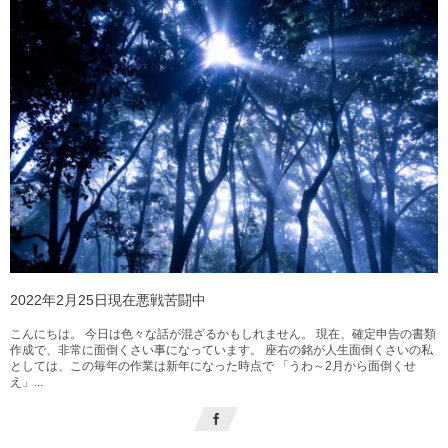
2022年2月25日現在悪戦苦闘中
こんにちは。 今日は色々な話が混ざるかもしれません。 現在、確定申告の書類
作成で、非常に面倒くさい事になっています。 座右の銘が人生面倒くさいの私
としては、この毎年の作業は新年になった時点で 「うわ～2月から面倒くせ
え」...