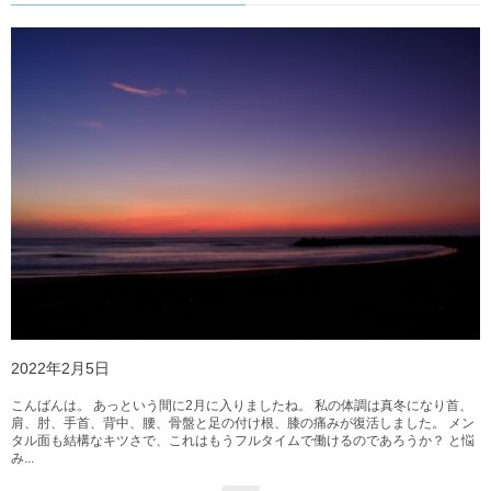
2022年2月5日
こんばんは。 あっという間に2月に入りましたね。 私の体調は真冬になり首、
肩、肘、手首、背中、腰、骨盤と足の付け根、膝の痛みが復活しました。 メン
タル面も結構なキツさで、これはもうフルタイムで働けるのであろうか？ と悩
み...