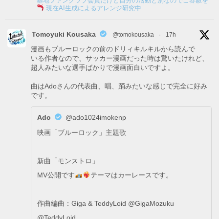
基地ファンクラブ会員だけど自分の活動と別なのでご容赦を
現在AI生成によるアレンジ研究中
Tomoyuki Kousaka
@tomokousaka
·
17h
漫画もブルーロックの前のドリィキルキルから読んで
いる作者なので、サッカー漫画だった時は驚いたけれど、
超人みたいな選手ばかりで漫画面白いですよ。
曲はAdoさんの代表曲、唱、踊みたいな感じで完全に好み
です。
Ado
@ado1024imokenp
映画「ブルーロック」主題歌
新曲「モンストロ」
MV公開です
テーマはカーレースです。
作曲編曲：Giga & TeddyLoid @GigaMozuku
@TeddyLoid