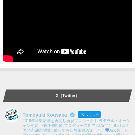
X（Twitter）
Tomoyuki Kousaka
フォロー
2019年音楽活動を再開し新規プロジェクト ラテラル・オーシ
ャン開始。作詞作曲.歌.プロデュース担当2025年7月9日CD全
国発売&配信開始.歌ってみた募集始めました。
Ado民、ド