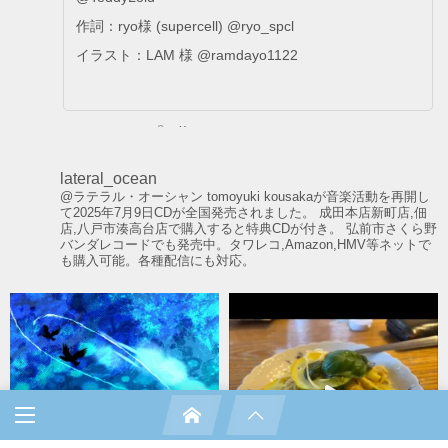
作詞：ryo様 (supercell) @ryo_spcl
イラスト：LAM 様 @ramdayo1122
2
X
lateral_ocean
Tomoyuki Kousaka
@ラテラル・オーシャン
tomoyuki kousakaが音楽活動を再開し
@tomokousaka
·
4 Aug.
て2025年7月9日CDが全国発売されました。
成田本店新町店,佃
8月8日に動画を投稿します。
店,八戸市湊高台店で購入すると特典CDが付き。
弘前市さくら野
バンダレコードでも発売中。タワレコ,Amazon,HMV等ネットで
も購入可能。各種配信にも対応。
ロックではあるものの、今までとは少し違った感じの曲に
なっているので、沢山の人に聴いてもらえたら嬉しいで
す。
もちろんメロディーにはかなりこだわっているのでお楽し
みに。
9
X