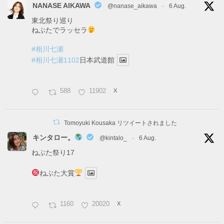
NANASE AIKAWA
@nanase_aikawa
·
6 Aug.
東北祭り巡り
ねぶたでラッセラ
#相川七瀬
#相川七瀬1102
日本武道館
588
11902
X
Tomoyuki Kousaka リツイートされました
キンタロー。
@kintalo_
·
6 Aug.
ねぶた祭り17
ねぶた大賞
1160
20020
X