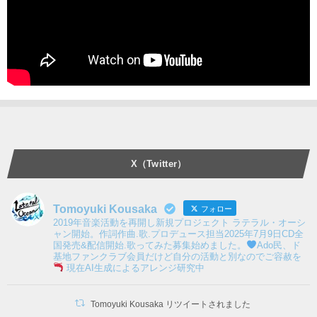
X（Twitter）
Tomoyuki Kousaka
フォロー
2019年音楽活動を再開し新規プロジェクト ラテラル・オーシ
ャン開始。作詞作曲.歌.プロデュース担当2025年7月9日CD全
国発売&配信開始.歌ってみた募集始めました。
Ado民、ド
基地ファンクラブ会員だけど自分の活動と別なのでご容赦を
現在AI生成によるアレンジ研究中
Tomoyuki Kousaka リツイートされました