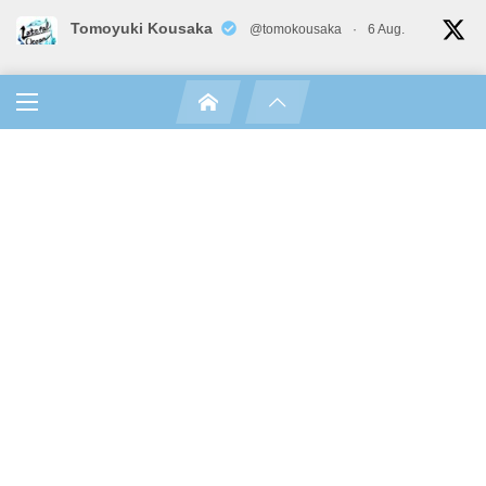
Tomoyuki Kousaka
@tomokousaka
·
6 Aug.
漫画もブルーロックの前のドリィキルキルから読んで
いる作者なので、サッカー漫画だった時は驚いたけれど、
lateral_ocean
超人みたいな選手ばかりで漫画面白いですよ。
@ラテラル・オーシャン
tomoyuki kousakaが音楽活動を再開し
て2025年7月9日CDが全国発売されました。
成田本店新町店,佃
曲はAdoさんの代表曲、唱、踊みたいな感じで完全に好み
店,八戸市湊高台店で購入すると特典CDが付き。
弘前市さくら野
です。
バンダレコードでも発売中。タワレコ,Amazon,HMV等ネットで
も購入可能。各種配信にも対応。
Ado
@ado1024imokenp
映画「ブルーロック」主題歌
新曲「モンストロ」
MV公開です
テーマはカーレースです。
作曲編曲：Giga & TeddyLoid @GigaMozuku
@TeddyLoid
作詞：ryo様 (supercell) @ryo_spcl