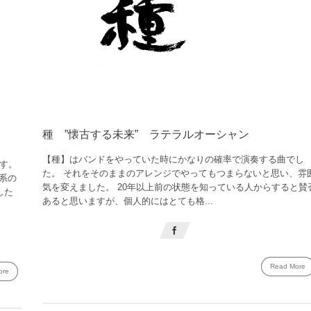
種 ”懐古する未来” ラテラルオーシャン
【種】はバンドをやっていた時にかなりの確率で演奏する曲でし
す。
た。 それをそのままのアレンジでやってもつまらないと思い、雰
系の
気を変えました。 20年以上前の状態を知っている人からすると賛
した
あると思いますが、個人的にはとても格...
Read More
ore