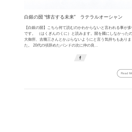
白銀の圀 “懐古する未来” ラテラルオーシャン
【白銀の圀】こちら何て読むのかわからないと言われる事が多
です。 （はくぎんのくに）と読みます。圀を國にしなかった
大御所、吉幾三さんとかぶらないようにと言う気持ちもありま
た。 20代の頃辞めたバンドの次に仲の良...
Read M